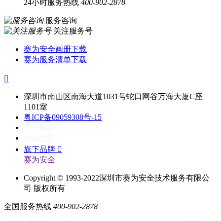
24小时服务热线
400-902-2878
服务咨询
关注服务号
赛为安全画册下载
赛为服务清单下载

深圳市南山区南海大道1031号蛇口网谷万海大厦C座
1101室
粤ICP备09059308号-15
热门标签
网站地图
旗下品牌

赛为安全
Copyright © 1993-2022深圳市赛为安全技术服务有限公
司 版权所有
全国服务热线
400-902-2878