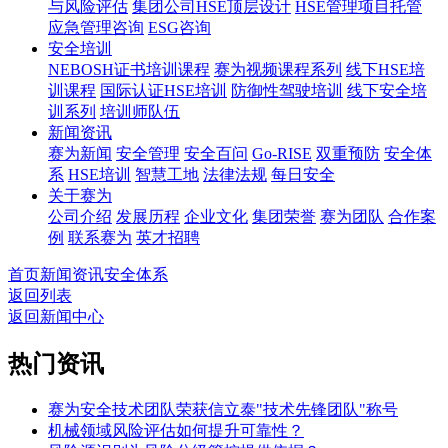
与风险评估
集团公司HSE顶层设计
HSE管理项目托管
应急管理咨询
ESG咨询
安全培训
NEBOSH证书培训课程
赛为视频课程系列
线下HSE培
训课程
国际认证HSE培训
防御性驾驶培训
线下安全培
训系列
培训师队伍
新闻资讯
赛为新闻
安全管理
安全百问
Go-RISE
双重预防
安全体
系
HSE培训
智慧工地
法律法规
每日安全
关于赛为
公司介绍
发展历程
企业文化
集团荣誉
赛为团队
合作案
例
联系赛为
英才招聘
首页
新闻资讯
安全体系
返回列表
返回新闻中心
热门资讯
赛为安全技术团队荣获信立泰"技术先锋团队"称号
机械领域风险评估如何提升可靠性？