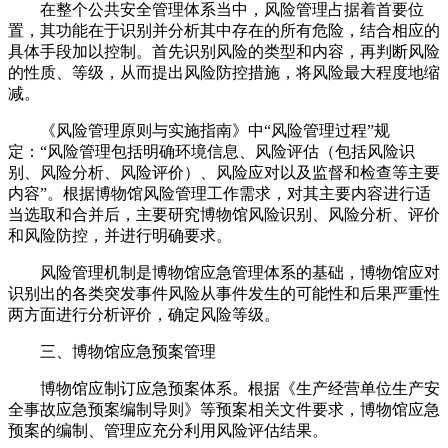
在整个公共安全管理体系当中，风险管理占据着首要位
置，其功能在于识别并分析其中存在的所有危险，结合相应的
具体手段加以控制。首先识别风险的类型和内容，再判断风险
的性质、等级，从而提出风险防控措施，将风险最大程度地缩
减。
《风险管理原则与实施指南》中“风险管理过程”规
定：“风险管理包括明确环境信息、风险评估（包括风险识
别、风险分析、风险评价）、风险应对以及监督和检查等主要
内容”。根据博物馆风险管理工作需求，对其主要内容进行适
当选取和合并后，主要研究博物馆风险识别、风险分析、评价
和风险防控，并进行明确要求。
风险管理机制是博物馆应急管理体系的基础，博物馆应对
识别出的各类突发事件风险从事件发生的可能性和后果严重性
两方面进行分析评价，确定风险等级。
三、博物馆应急预案管理
博物馆应制订应急预案体系。根据《生产经营单位生产安
全事故应急预案编制导则》等预案相关文件要求，博物馆应急
预案的编制、管理应充分利用风险评估结果。