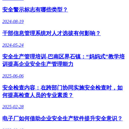
安全警示标志有哪些类型？
2024-08-19
干部信息管理系统对人才选拔有何影响？
2024-05-24
安全生产管理培训-巴南区界石镇：“妈妈式”教学培
训提高企业安全生产管理能力
2025-06-06
安全检查内容：在跨部门协同实施安全检查时，如
何提高检查人员的专业素质？
2025-02-28
电子厂如何借助企业安全生产软件提升安全意识？