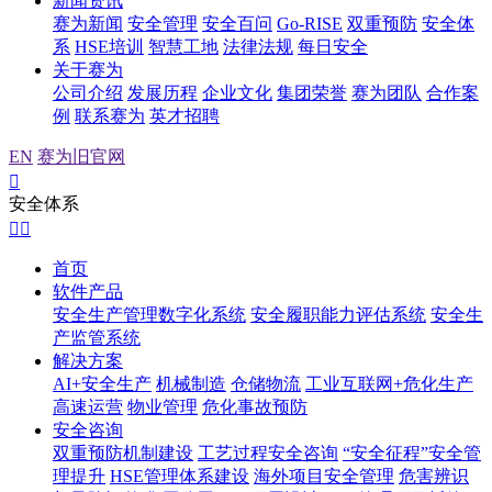
新闻资讯
赛为新闻
安全管理
安全百问
Go-RISE
双重预防
安全体
系
HSE培训
智慧工地
法律法规
每日安全
关于赛为
公司介绍
发展历程
企业文化
集团荣誉
赛为团队
合作案
例
联系赛为
英才招聘
EN
赛为旧官网

安全体系


首页
软件产品
安全生产管理数字化系统
安全履职能力评估系统
安全生
产监管系统
解决方案
AI+安全生产
机械制造
仓储物流
工业互联网+危化生产
高速运营
物业管理
危化事故预防
安全咨询
双重预防机制建设
工艺过程安全咨询
“安全征程”安全管
理提升
HSE管理体系建设
海外项目安全管理
危害辨识