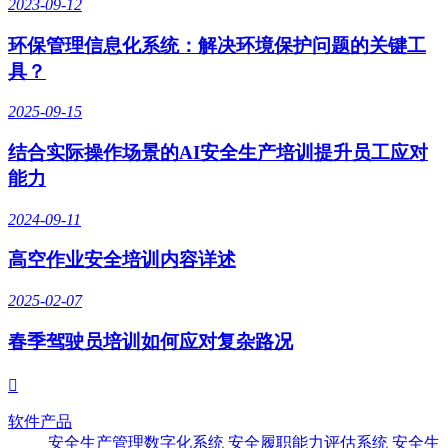
2023-09-12
环保管理信息化系统：解决环境保护问题的关键工
具？
2025-09-15
结合实际操作场景的AI安全生产培训提升员工应对
能力
2024-09-11
高空作业安全培训内容详述
2025-02-07
春季驾驶员培训如何应对复杂路况

软件产品
安全生产管理数字化系统
安全履职能力评估系统
安全生