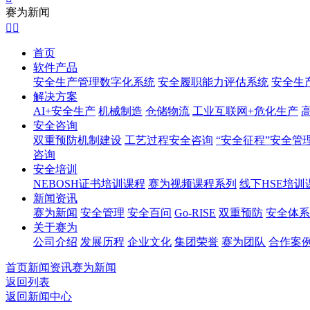
赛为新闻


首页
软件产品
安全生产管理数字化系统
安全履职能力评估系统
安全生
解决方案
AI+安全生产
机械制造
仓储物流
工业互联网+危化生产
安全咨询
双重预防机制建设
工艺过程安全咨询
“安全征程”安全管
咨询
安全培训
NEBOSH证书培训课程
赛为视频课程系列
线下HSE培训
新闻资讯
赛为新闻
安全管理
安全百问
Go-RISE
双重预防
安全体系
关于赛为
公司介绍
发展历程
企业文化
集团荣誉
赛为团队
合作案
首页
新闻资讯
赛为新闻
返回列表
返回新闻中心