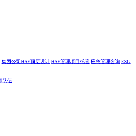
估
集团公司HSE顶层设计
HSE管理项目托管
应急管理咨询
ESG
师队伍