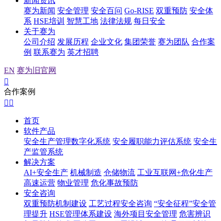
新闻资讯
赛为新闻
安全管理
安全百问
Go-RISE
双重预防
安全体
系
HSE培训
智慧工地
法律法规
每日安全
关于赛为
公司介绍
发展历程
企业文化
集团荣誉
赛为团队
合作案
例
联系赛为
英才招聘
EN
赛为旧官网

合作案例


首页
软件产品
安全生产管理数字化系统
安全履职能力评估系统
安全生
产监管系统
解决方案
AI+安全生产
机械制造
仓储物流
工业互联网+危化生产
高速运营
物业管理
危化事故预防
安全咨询
双重预防机制建设
工艺过程安全咨询
“安全征程”安全管
理提升
HSE管理体系建设
海外项目安全管理
危害辨识