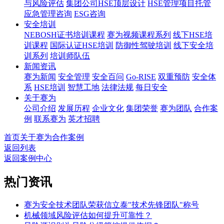
与风险评估
集团公司HSE顶层设计
HSE管理项目托管
应急管理咨询
ESG咨询
安全培训
NEBOSH证书培训课程
赛为视频课程系列
线下HSE培
训课程
国际认证HSE培训
防御性驾驶培训
线下安全培
训系列
培训师队伍
新闻资讯
赛为新闻
安全管理
安全百问
Go-RISE
双重预防
安全体
系
HSE培训
智慧工地
法律法规
每日安全
关于赛为
公司介绍
发展历程
企业文化
集团荣誉
赛为团队
合作案
例
联系赛为
英才招聘
首页
关于赛为
合作案例
返回列表
返回案例中心
热门资讯
赛为安全技术团队荣获信立泰"技术先锋团队"称号
机械领域风险评估如何提升可靠性？