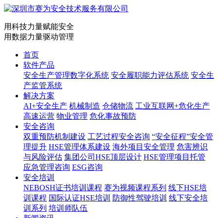
用科技力量赋能安全
用数据力量驱动管理
首页
软件产品
安全生产管理数字化系统
安全履职能力评估系统
安全生
产监管系统
解决方案
AI+安全生产
机械制造
仓储物流
工业互联网+危化生产
高速运营
物业管理
危化事故预防
安全咨询
双重预防机制建设
工艺过程安全咨询
“安全征程”安全管
理提升
HSE管理体系建设
海外项目安全管理
危害辨识
与风险评估
集团公司HSE顶层设计
HSE管理项目托管
应急管理咨询
ESG咨询
安全培训
NEBOSH证书培训课程
赛为视频课程系列
线下HSE培
训课程
国际认证HSE培训
防御性驾驶培训
线下安全培
训系列
培训师队伍