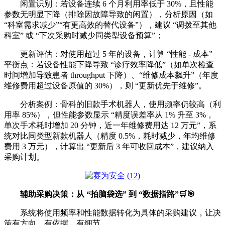
闲置识别：若设备连续 6 个月利用率低于 30%，且性能
参数无明显下降（排除因故障导致的闲置），分析原因（如
“科室需求减少”“有更高效的替代设备”），建议 “调拨至其他
科室” 或 “下次采购时减少同类型设备预算”；
更新评估：对使用超过 5 年的设备，计算 “性能 - 成本”
平衡点：若设备性能下降导致 “诊疗效率降低”（如单次检查
时间增加导致患者 throughput 下降）、“维修成本飙升”（年度
维修费用超过设备原值的 30%），则 “更新优先于维修”。
分析案例：骨科的旧款手术机器人，使用频率仍较高（利
用率 85%），但性能参数显示 “精度误差率从 1% 升至 3%，
单次手术耗时增加 20 分钟，近一年维修费用达 12 万元”，系
统对比同类型新款机器人（精度 0.5%，耗时减少，年均维修
费用 3 万元），计算出 “更新后 3 年可收回成本”，建议纳入
采购计划。
辅助采购决策：从 “拍脑袋选” 到 “数据指路”🛒🎯
系统将使用频率和性能数据转化为具体的采购建议，让决
策有方向、有依据、有细节。