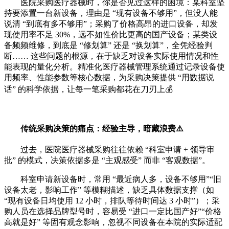
医院采购医疗器械时，你是否见过这样的困境：某科室坚
持要添置一台新设备，理由是 “现有设备不够用”，但没人能
说清 “到底有多不够用”；采购了价格高昂的进口设备，却发
现使用率不足 30%，远不如性价比更高的国产设备；某类设
备频频维修，到底是 “修划算” 还是 “换划算”，全凭经验判
断…… 这些问题的根源，在于缺乏对设备实际使用情况和性
能表现的量化分析。精准化医疗器械管理系统通过记录设备使
用频率、性能参数等核心数据，为采购决策提供 “用数据说
话” 的科学依据，让每一笔采购都花在刀刃上💰
传统采购决策的痛点：经验主导，暗藏浪费⚠️
过去，医院医疗器械采购往往依赖 “科室申请 + 领导审
批” 的模式，决策依据多是 “主观感受” 而非 “客观数据”。
科室申请新设备时，常用 “最近病人多，设备不够用”“旧
设备太老，影响工作” 等模糊描述，缺乏具体数据支撑（如
“现有设备日均使用 12 小时，排队等待时间达 3 小时”）；采
购人员在选择品牌型号时，容易受 “进口一定比国产好”“价格
高就是好” 等固有观念影响，忽视不同设备在本院的实际适配