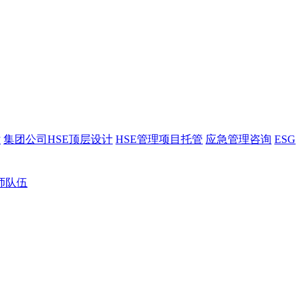
估
集团公司HSE顶层设计
HSE管理项目托管
应急管理咨询
ESG
师队伍