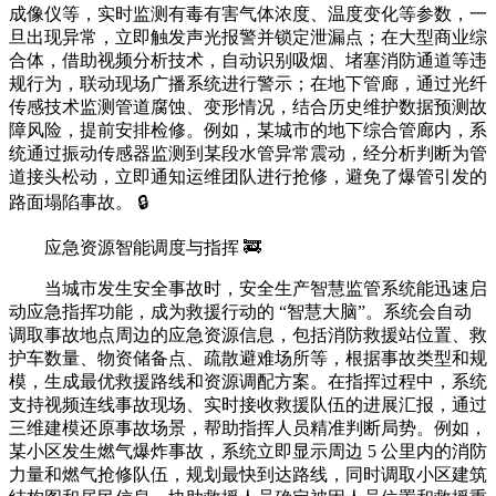
成像仪等，实时监测有毒有害气体浓度、温度变化等参数，一
旦出现异常，立即触发声光报警并锁定泄漏点；在大型商业综
合体，借助视频分析技术，自动识别吸烟、堵塞消防通道等违
规行为，联动现场广播系统进行警示；在地下管廊，通过光纤
传感技术监测管道腐蚀、变形情况，结合历史维护数据预测故
障风险，提前安排检修。例如，某城市的地下综合管廊内，系
统通过振动传感器监测到某段水管异常震动，经分析判断为管
道接头松动，立即通知运维团队进行抢修，避免了爆管引发的
路面塌陷事故。 🔒
应急资源智能调度与指挥 🚒
当城市发生安全事故时，安全生产智慧监管系统能迅速启
动应急指挥功能，成为救援行动的 “智慧大脑”。系统会自动
调取事故地点周边的应急资源信息，包括消防救援站位置、救
护车数量、物资储备点、疏散避难场所等，根据事故类型和规
模，生成最优救援路线和资源调配方案。在指挥过程中，系统
支持视频连线事故现场、实时接收救援队伍的进展汇报，通过
三维建模还原事故场景，帮助指挥人员精准判断局势。例如，
某小区发生燃气爆炸事故，系统立即显示周边 5 公里内的消防
力量和燃气抢修队伍，规划最快到达路线，同时调取小区建筑