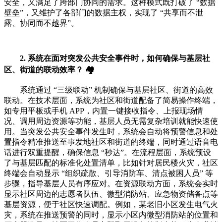
安全，又满足了跨部门协同的需求。这种模式既打破了 “数据
壁垒”，又维护了各部门的数据主权，实现了 “共享而不泄
露、协同而不越界”。
2. 系统在面对突发公共安全事件时，如何确保与基层社
区、街道的联动效率？ 🏘️
系统通过 “三级联动” 机制确保与基层社区、街道的高效
联动。在技术层面，系统为社区和街道配备了简易操作终端，
如专用平板或手机 APP，内置一键接收指令、上报现场情
况、调用周边资源等功能，基层人员无需复杂培训就能快速使
用。当突发公共安全事件发生时，系统会自动将预警信息和处
置指令精准推送至事发地社区和街道的终端，同时通过语音电
话进行双重提醒，确保信息 “秒达”。在流程层面，系统预设
了与基层匹配的标准化处置清单，比如针对居民楼火灾，社区
终端会自动显示 “组织疏散、引导消防车、清点被困人员” 等
步骤，指导基层人员有序应对。在资源联动方面，系统会实时
显示社区周边的志愿者队伍、微型消防站、应急物资储备点等
基层资源，便于社区快速调配。例如，某老旧小区发生电气火
灾，系统在推送预警的同时，显示小区内微型消防站的位置和