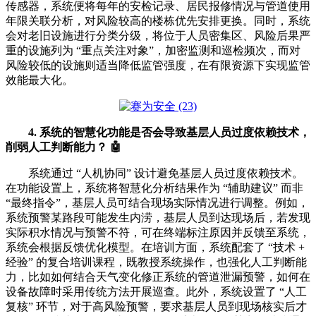
传感器，系统便将每年的安检记录、居民报修情况与管道使用
年限关联分析，对风险较高的楼栋优先安排更换。同时，系统
会对老旧设施进行分类分级，将位于人员密集区、风险后果严
重的设施列为 “重点关注对象”，加密监测和巡检频次，而对
风险较低的设施则适当降低监管强度，在有限资源下实现监管
效能最大化。
4. 系统的智慧化功能是否会导致基层人员过度依赖技术，
削弱人工判断能力？ 🤖
系统通过 “人机协同” 设计避免基层人员过度依赖技术。
在功能设置上，系统将智慧化分析结果作为 “辅助建议” 而非
“最终指令”，基层人员可结合现场实际情况进行调整。例如，
系统预警某路段可能发生内涝，基层人员到达现场后，若发现
实际积水情况与预警不符，可在终端标注原因并反馈至系统，
系统会根据反馈优化模型。在培训方面，系统配套了 “技术 +
经验” 的复合培训课程，既教授系统操作，也强化人工判断能
力，比如如何结合天气变化修正系统的管道泄漏预警，如何在
设备故障时采用传统方法开展巡查。此外，系统设置了 “人工
复核” 环节，对于高风险预警，要求基层人员到现场核实后才