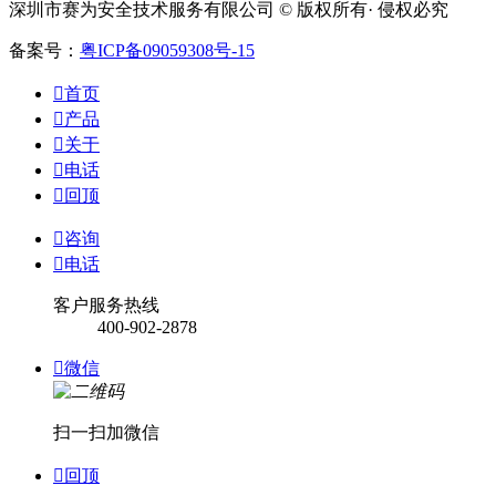
深圳市赛为安全技术服务有限公司 © 版权所有· 侵权必究
备案号：
粤ICP备09059308号-15

首页

产品

关于

电话

回顶

咨询

电话
客户服务热线
400-902-2878

微信
扫一扫加微信

回顶