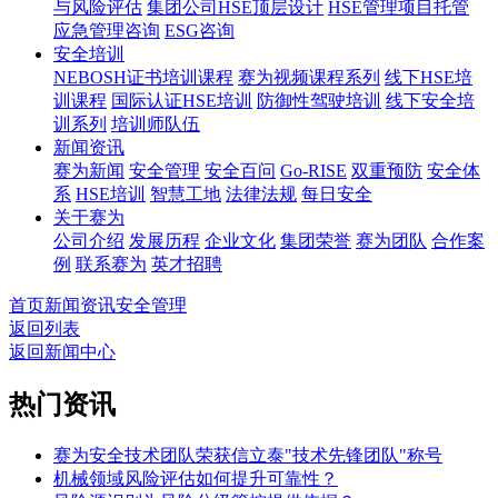
与风险评估
集团公司HSE顶层设计
HSE管理项目托管
应急管理咨询
ESG咨询
安全培训
NEBOSH证书培训课程
赛为视频课程系列
线下HSE培
训课程
国际认证HSE培训
防御性驾驶培训
线下安全培
训系列
培训师队伍
新闻资讯
赛为新闻
安全管理
安全百问
Go-RISE
双重预防
安全体
系
HSE培训
智慧工地
法律法规
每日安全
关于赛为
公司介绍
发展历程
企业文化
集团荣誉
赛为团队
合作案
例
联系赛为
英才招聘
首页
新闻资讯
安全管理
返回列表
返回新闻中心
热门资讯
赛为安全技术团队荣获信立泰"技术先锋团队"称号
机械领域风险评估如何提升可靠性？