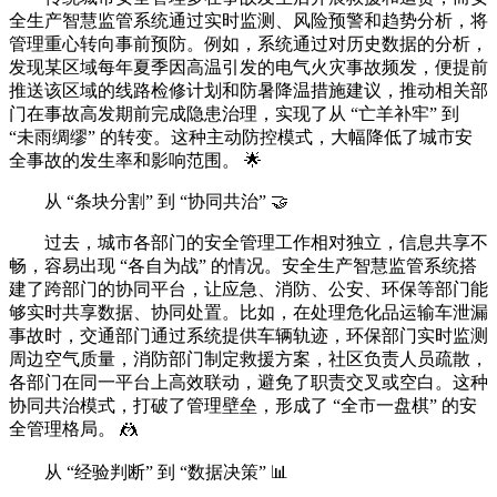
全生产智慧监管系统通过实时监测、风险预警和趋势分析，将
管理重心转向事前预防。例如，系统通过对历史数据的分析，
发现某区域每年夏季因高温引发的电气火灾事故频发，便提前
推送该区域的线路检修计划和防暑降温措施建议，推动相关部
门在事故高发期前完成隐患治理，实现了从 “亡羊补牢” 到
“未雨绸缪” 的转变。这种主动防控模式，大幅降低了城市安
全事故的发生率和影响范围。 🌟
从 “条块分割” 到 “协同共治” 🤝
过去，城市各部门的安全管理工作相对独立，信息共享不
畅，容易出现 “各自为战” 的情况。安全生产智慧监管系统搭
建了跨部门的协同平台，让应急、消防、公安、环保等部门能
够实时共享数据、协同处置。比如，在处理危化品运输车泄漏
事故时，交通部门通过系统提供车辆轨迹，环保部门实时监测
周边空气质量，消防部门制定救援方案，社区负责人员疏散，
各部门在同一平台上高效联动，避免了职责交叉或空白。这种
协同共治模式，打破了管理壁垒，形成了 “全市一盘棋” 的安
全管理格局。 🤼
从 “经验判断” 到 “数据决策” 📊