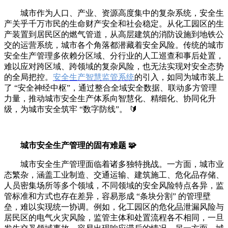
城市作为人口、产业、资源高度集中的复杂系统，安全生
产关乎千万市民的生命财产安全和社会稳定。从化工园区的生
产装置到居民区的燃气管道，从高层建筑的消防设施到地铁公
交的运营系统，城市各个角落都潜藏着安全风险。传统的城市
安全生产管理多依赖分区域、分行业的人工巡查和事后处置，
难以应对跨区域、跨领域的复杂风险，也无法实现对安全态势
的全局把控。
安全生产智慧监管系统
的引入，如同为城市装上
了 “安全神经中枢”，通过整合全域安全数据、联动多方管理
力量，推动城市安全生产体系向智慧化、精细化、协同化升
级，为城市安全筑牢 “数字防线”。 🔰
城市安全生产管理的固有难题 🧩
城市安全生产管理面临着诸多独特挑战。一方面，城市业
态繁杂，涵盖工业制造、交通运输、建筑施工、危化品存储、
人员密集场所等多个领域，不同领域的安全风险特点各异，监
管标准和方式也存在差异，容易形成 “条块分割” 的管理壁
垒，难以实现统一协调。例如，化工园区的危化品泄漏风险与
居民区的电气火灾风险，监管主体和处置流程各不相同，一旦