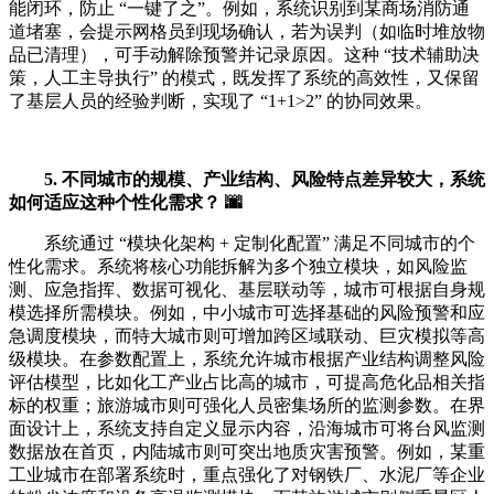
能闭环，防止 “一键了之”。例如，系统识别到某商场消防通
道堵塞，会提示网格员到现场确认，若为误判（如临时堆放物
品已清理），可手动解除预警并记录原因。这种 “技术辅助决
策，人工主导执行” 的模式，既发挥了系统的高效性，又保留
了基层人员的经验判断，实现了 “1+1>2” 的协同效果。
5. 不同城市的规模、产业结构、风险特点差异较大，系统
如何适应这种个性化需求？ 🌆
系统通过 “模块化架构 + 定制化配置” 满足不同城市的个
性化需求。系统将核心功能拆解为多个独立模块，如风险监
测、应急指挥、数据可视化、基层联动等，城市可根据自身规
模选择所需模块。例如，中小城市可选择基础的风险预警和应
急调度模块，而特大城市则可增加跨区域联动、巨灾模拟等高
级模块。在参数配置上，系统允许城市根据产业结构调整风险
评估模型，比如化工产业占比高的城市，可提高危化品相关指
标的权重；旅游城市则可强化人员密集场所的监测参数。在界
面设计上，系统支持自定义显示内容，沿海城市可将台风监测
数据放在首页，内陆城市则可突出地质灾害预警。例如，某重
工业城市在部署系统时，重点强化了对钢铁厂、水泥厂等企业