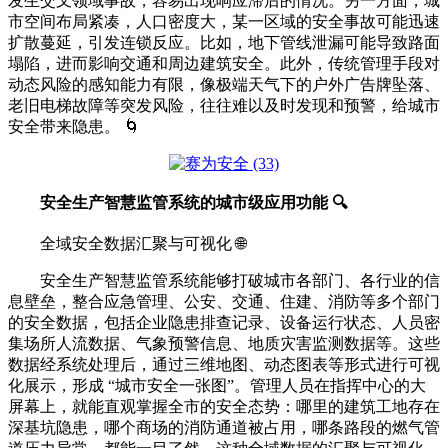
发生交叉领域事故，容易出现响应滞后的情况。另一方面，城
市空间布局紧凑，人口密度大，某一区域的安全事故可能迅速
扩散蔓延，引发连锁反应。比如，地下管线泄漏可能导致路面
塌陷，进而影响交通和周边建筑安全。此外，传统管理手段对
动态风险的感知能力有限，像极端天气下的户外广告牌坠落、
老旧电梯故障等突发风险，往往难以及时发现和预警，给城市
安全带来隐患。 🌀
安全生产智慧监管系统的城市级应用功能 🔍
全域安全数据汇聚与可视化 🌐
安全生产智慧监管系统能够打破城市各部门、各行业的信
息壁垒，整合应急管理、公安、交通、住建、消防等多个部门
的安全数据，包括企业隐患排查记录、设备运行状态、人员密
集场所人流数据、气象预警信息、地质灾害监测数据等。这些
数据经系统处理后，通过三维地图、动态图表等形式进行可视
化展示，形成 “城市安全一张图”。管理人员在指挥中心的大
屏幕上，就能直观掌握全市的安全态势：哪里的建筑工地存在
深基坑隐患，哪个商场的消防通道被占用，哪条路段的燃气管