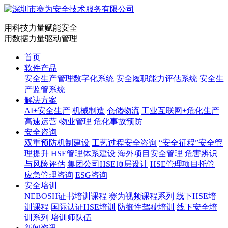
用科技力量赋能安全
用数据力量驱动管理
首页
软件产品
安全生产管理数字化系统
安全履职能力评估系统
安全生
产监管系统
解决方案
AI+安全生产
机械制造
仓储物流
工业互联网+危化生产
高速运营
物业管理
危化事故预防
安全咨询
双重预防机制建设
工艺过程安全咨询
“安全征程”安全管
理提升
HSE管理体系建设
海外项目安全管理
危害辨识
与风险评估
集团公司HSE顶层设计
HSE管理项目托管
应急管理咨询
ESG咨询
安全培训
NEBOSH证书培训课程
赛为视频课程系列
线下HSE培
训课程
国际认证HSE培训
防御性驾驶培训
线下安全培
训系列
培训师队伍