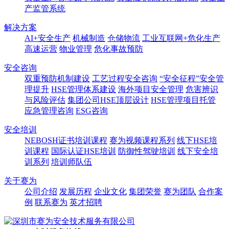
产监管系统
解决方案
AI+安全生产
机械制造
仓储物流
工业互联网+危化生产
高速运营
物业管理
危化事故预防
安全咨询
双重预防机制建设
工艺过程安全咨询
“安全征程”安全管
理提升
HSE管理体系建设
海外项目安全管理
危害辨识
与风险评估
集团公司HSE顶层设计
HSE管理项目托管
应急管理咨询
ESG咨询
安全培训
NEBOSH证书培训课程
赛为视频课程系列
线下HSE培
训课程
国际认证HSE培训
防御性驾驶培训
线下安全培
训系列
培训师队伍
关于赛为
公司介绍
发展历程
企业文化
集团荣誉
赛为团队
合作案
例
联系赛为
英才招聘