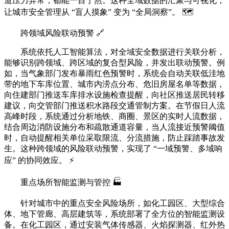
道压力异常，都能一目了然。这种全域数据的汇聚与可视化，
让城市安全管理从 “盲人摸象” 变为 “全局洞察”。 🗺️
跨领域风险联动预警 🔗
系统依托人工智能算法，对全域安全数据进行关联分析，
能够识别跨领域、跨区域的复合型风险，并发出联动预警。例
如，当气象部门发布暴雨红色预警时，系统会自动关联低洼地
带的地下车库位置、城市内涝点分布、危旧房屋名单等数据，
向住建部门推送车库排水设施检查提醒，向社区推送居民转移
建议，向交管部门推送积水路段交通管制方案。在节假日人流
高峰时段，系统通过分析地铁、商圈、景区的实时人流数据，
结合周边消防设施分布和疏散通道容量，当人流接近预警阈值
时，自动提醒相关单位采取限流、分流措施，防止踩踏事故发
生。这种跨领域的风险联动预警，实现了 “一域预警、多域响
应” 的协同效应。 ⚡
重点场所智能监测与管控 🏭
针对城市中的重点安全风险场所，如化工园区、大型综合
体、地下管廊、高层建筑等，系统部署了全方位的智能监测设
备。在化工园区，通过安装气体传感器、火焰探测器、红外热