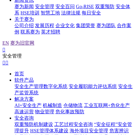
新闻资讯
赛为新闻
安全管理
安全百问
Go-RISE
双重预防
安全体
系
HSE培训
智慧工地
法律法规
每日安全
关于赛为
公司介绍
发展历程
企业文化
集团荣誉
赛为团队
合作案
例
联系赛为
英才招聘
EN
赛为旧官网

安全管理


首页
软件产品
安全生产管理数字化系统
安全履职能力评估系统
安全生
产监管系统
解决方案
AI+安全生产
机械制造
仓储物流
工业互联网+危化生产
高速运营
物业管理
危化事故预防
安全咨询
双重预防机制建设
工艺过程安全咨询
“安全征程”安全管
理提升
HSE管理体系建设
海外项目安全管理
危害辨识