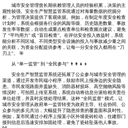
城市安全管理曾长期依赖管理人员的经验积累，决策的主
观性较强。安全生产智慧监管系统通过对海量数据的挖掘分
析，为管理决策提供了客观依据。例如，在制定年度安全检查
计划时，系统会根据各行业的风险等级、历史隐患数量、事故
发生率等数据，自动生成重点检查单位和检查频次建议，避免
了 “平均用力” 或 “盲目检查”。在评估安全投入效益时，系统
能分析不同区域、不同类型安全设施的投入与事故减少量之间
的关联，为资金分配提供参考，让每一分安全投入都用在 “刀
刃上”。 🎯
从 “单一监管” 到 “全民参与” 👨👩👧👦
安全生产智慧监管系统还拓展了公众参与城市安全管理的
渠道，通过开发市民端小程序，鼓励市民上报身边的安全隐
患。市民发现路面井盖缺失、消防器材损坏、高空抛物风险等
情况时，可拍照上传至系统，系统自动将信息分派给相关责任
单位处理，并及时反馈处理结果。这种 “全民监督” 模式，让
城市安全管理从政府单一监管转变为政府主导、社会协同、公
众参与的多元共治，大幅提升了隐患排查的覆盖面和及时性。
例如，某市民通过小程序上报某小区外墙瓷砖松动，住建部门
接到信息后迅速安排加固处理，避免了瓷砖坠落伤人事故。