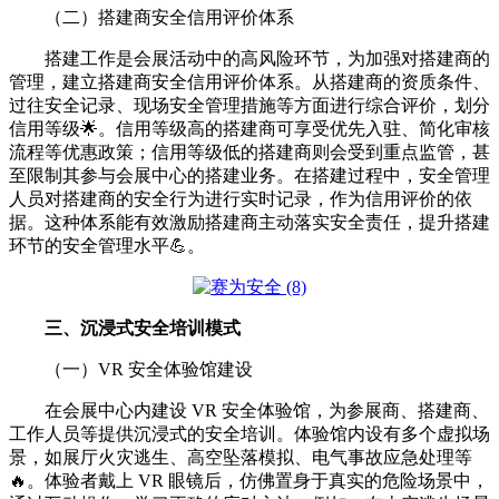
（二）搭建商安全信用评价体系
搭建工作是会展活动中的高风险环节，为加强对搭建商的
管理，建立搭建商安全信用评价体系。从搭建商的资质条件、
过往安全记录、现场安全管理措施等方面进行综合评价，划分
信用等级🌟。信用等级高的搭建商可享受优先入驻、简化审核
流程等优惠政策；信用等级低的搭建商则会受到重点监管，甚
至限制其参与会展中心的搭建业务。在搭建过程中，安全管理
人员对搭建商的安全行为进行实时记录，作为信用评价的依
据。这种体系能有效激励搭建商主动落实安全责任，提升搭建
环节的安全管理水平💪。
三、沉浸式安全培训模式
（一）VR 安全体验馆建设
在会展中心内建设 VR 安全体验馆，为参展商、搭建商、
工作人员等提供沉浸式的安全培训。体验馆内设有多个虚拟场
景，如展厅火灾逃生、高空坠落模拟、电气事故应急处理等
🔥。体验者戴上 VR 眼镜后，仿佛置身于真实的危险场景中，