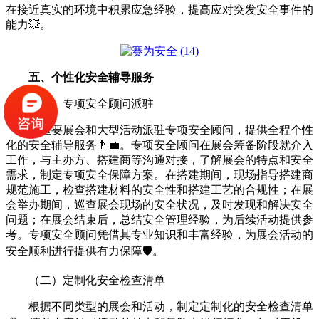
在接近真实的环境中积累应急经验，提高应对突发安全事件的
能力💥。
五、个性化安全辅导服务
（一）专项安全顾问派驻
为重要展会和大型活动派驻专项安全顾问，提供全程个性
化的安全辅导服务👨‍💼。专项安全顾问在展会筹备阶段就介入
工作，与主办方、搭建商等沟通对接，了解展会的特点和安全
需求，制定专项安全保障方案。在搭建期间，现场指导搭建商
规范施工，检查搭建材料的安全性和搭建工艺的合规性；在展
会举办期间，巡查展会现场的安全状况，及时发现和解决安全
问题；在展会结束后，总结安全管理经验，为后续活动提供参
考。专项安全顾问凭借其专业知识和丰富经验，为展会活动的
安全顺利进行提供有力保障🛡️。
（二）定制化安全检查清单
根据不同类型的展会和活动，制定定制化的安全检查清单