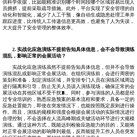
供科学依据，比如能精准识别哪个时间段哪个区域容易出现人
员拥挤，提前采取疏导措施。此外，平台实现了安全管理的自
动化和智能化，减少了人工干预，像自动生成隐患处理工单并
跟踪进度，比传统人工传递信息更高效，也避免了人为失误，
大大提升了安全管理的整体效率。
2. 实战化应急演练不提前告知具体信息，会不会导致演练
混乱，影响正常的会展活动？
实战化应急演练虽然不提前告知具体信息，但并不会导致
演练混乱或影响正常会展活动。在组织演练前，会进行周密的
策划和准备，划定演练区域，并安排专门人员在演练区域周边
进行隔离和引导，防止无关人员误入演练现场，确保正常的会
展活动在其他区域不受干扰🧵。同时，参与演练的人员都是经
过专业培训的，熟悉应急预案的基本流程和要求，具备一定的
应急处置能力，即使在突发情况下，也能按照既定原则进行操
作。而且，演练的规模和强度会根据会展活动的实际情况进行
合理控制，不会选择在人流高峰期或关键活动环节进行大规模
演练。通过这种方式，既能达到检验应急能力的目的，又能将
对正常会展活动的影响降到最低，反而能提升工作人员在突发