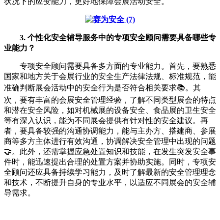
状况下的应变能力，更好地保障会展活动安全。
3. 个性化安全辅导服务中的专项安全顾问需要具备哪些专
业能力？
专项安全顾问需要具备多方面的专业能力。首先，要熟悉
国家和地方关于会展行业的安全生产法律法规、标准规范，能
准确判断展会活动中的安全行为是否符合相关要求📚。其
次，要有丰富的会展安全管理经验，了解不同类型展会的特点
和潜在安全风险，如对机械展的设备安全、食品展的卫生安全
等有深入认识，能为不同展会提供有针对性的安全建议。再
者，要具备较强的沟通协调能力，能与主办方、搭建商、参展
商等多方主体进行有效沟通，协调解决安全管理中出现的问题
🤝。此外，还需掌握应急处置知识和技能，在发生突发安全事
件时，能迅速提出合理的处置方案并协助实施。同时，专项安
全顾问还应具备持续学习能力，及时了解最新的安全管理理念
和技术，不断提升自身的专业水平，以适应不同展会的安全辅
导需求。