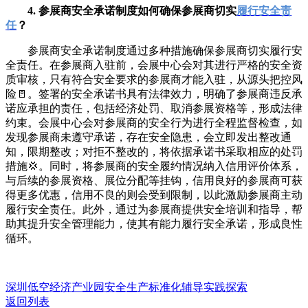
4. 参展商安全承诺制度如何确保参展商切实
履行安全责
任
？
参展商安全承诺制度通过多种措施确保参展商切实履行安
全责任。在参展商入驻前，会展中心会对其进行严格的安全资
质审核，只有符合安全要求的参展商才能入驻，从源头把控风
险🚪。签署的安全承诺书具有法律效力，明确了参展商违反承
诺应承担的责任，包括经济处罚、取消参展资格等，形成法律
约束。会展中心会对参展商的安全行为进行全程监督检查，如
发现参展商未遵守承诺，存在安全隐患，会立即发出整改通
知，限期整改；对拒不整改的，将依据承诺书采取相应的处罚
措施💢。同时，将参展商的安全履约情况纳入信用评价体系，
与后续的参展资格、展位分配等挂钩，信用良好的参展商可获
得更多优惠，信用不良的则会受到限制，以此激励参展商主动
履行安全责任。此外，通过为参展商提供安全培训和指导，帮
助其提升安全管理能力，使其有能力履行安全承诺，形成良性
循环。
深圳低空经济产业园安全生产标准化辅导实践探索
返回列表