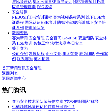
与风险评估
集团公司HSE顶层设计
HSE管理项目托管
应急管理咨询
ESG咨询
安全培训
NEBOSH证书培训课程
赛为视频课程系列
线下HSE培
训课程
国际认证HSE培训
防御性驾驶培训
线下安全培
训系列
培训师队伍
新闻资讯
赛为新闻
安全管理
安全百问
Go-RISE
双重预防
安全体
系
HSE培训
智慧工地
法律法规
每日安全
关于赛为
公司介绍
发展历程
企业文化
集团荣誉
赛为团队
合作案
例
联系赛为
英才招聘
首页
新闻资讯
安全管理
返回列表
返回新闻中心
热门资讯
赛为安全技术团队荣获信立泰"技术先锋团队"称号
机械领域风险评估如何提升可靠性？